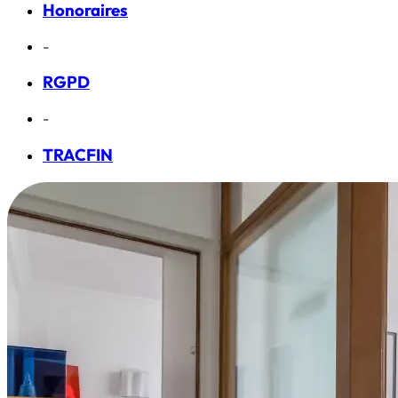
Honoraires
-
RGPD
-
TRACFIN