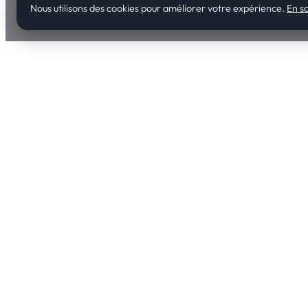
Nous utilisons des cookies pour améliorer votre expérience.
En sa