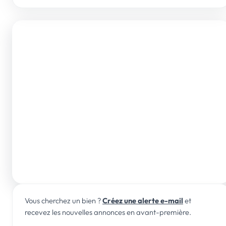
NOUS JOINDRE
01 44 01 46 46
ou 0 805 580 020 (gratuit)
contact@idealprofessionliberale.fr
32 rue Poncelet
75017 Paris
35 rue de Marseille
69007 Lyon
Nous vous répondons rapidement, du lundi au samedi.
Vous cherchez un bien ?
Créez une alerte e-mail
et
recevez les nouvelles annonces en avant-première.