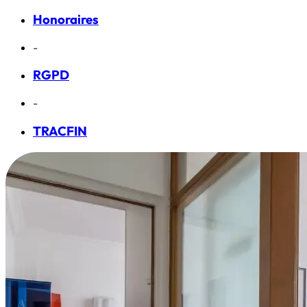
Honoraires
-
RGPD
-
TRACFIN