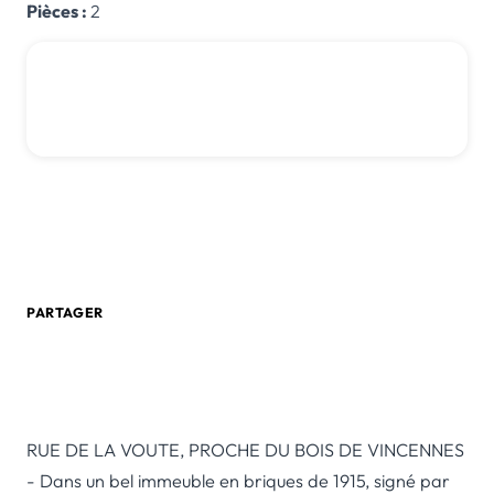
Pièces :
2
249 000 € *
*honoraires inclus
Honoraires : 4.18 % TTC à la charge de l'acquéreur
0 805 580 020
Créer une alerte email
PARTAGER
RUE DE LA VOUTE, PROCHE DU BOIS DE VINCENNES
- Dans un bel immeuble en briques de 1915, signé par