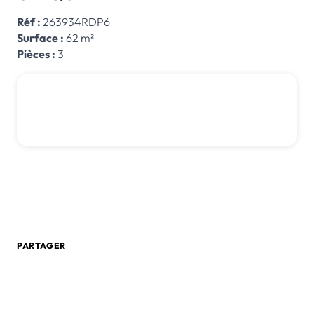
Réf :
263934RDP6
Surface :
62 m²
Pièces :
3
450 000 € *
*honoraires inclus
Honoraires : 5.4 % TTC à la charge de l'acquéreur
0 805 580 020
Créer une alerte email
PARTAGER