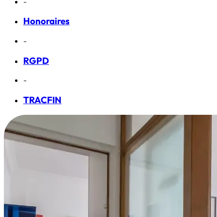
-
Honoraires
-
RGPD
-
TRACFIN