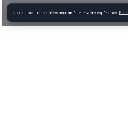
Nous utilisons des cookies pour améliorer votre expérience.
En sa