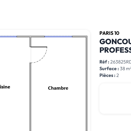
PARIS 10
GONCOU
PROFESS
Réf :
263825R
Surface :
38 m
Pièces :
2
Hono