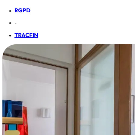
RGPD
-
TRACFIN