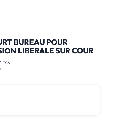
RT BUREAU POUR
ION LIBERALE SUR COUR
DPY6
²
382 000 € *
*honoraires inclus
raires : 3.52 % TTC à la charge de l'acquéreur
0 805 580 020