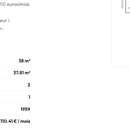
110 euros/mois.
eur.)
n.
38 m²
37.81 m²
2
1
1959
110.41 € / mois