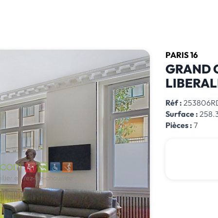
PARIS 16
GRAND 
LIBERA
Réf :
253806R
Surface :
258.3
Pièces :
7