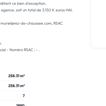
ètent ce bien d'exception.
 agence, soit un total de 3.150 K euros HAI.
, muriel@rez-de-chaussee.com, RSAC
n.
al - Numéro RSAC : - .
258.31 m²
258.31 m²
7
1890