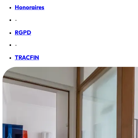
Honoraires
-
RGPD
-
TRACFIN