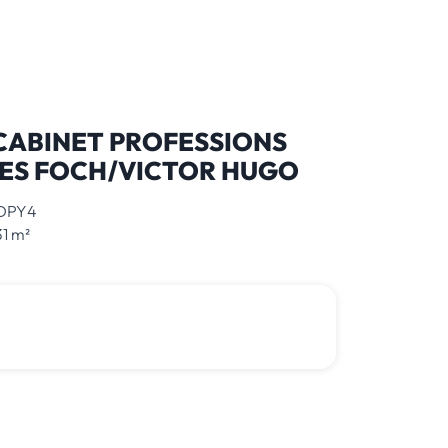
CABINET PROFESSIONS
LES FOCH/VICTOR HUGO
DPY4
1 m²
2 980 000 € *
*honoraires inclus
0 805 580 020