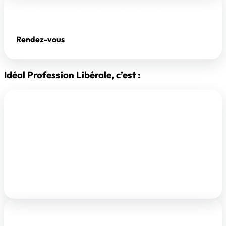
Rendez-vous dans le cadre d’un changement
d’usage à Lyon :
Rendez-vous
Idéal Profession Libérale, c’est :
Une expertise du marché immobilier des professions
libérales
Depuis plus de 12 ans, nous vous accompagnons dans
vos projets immobiliers tant sur la recherche, la
location et l’acquisition.