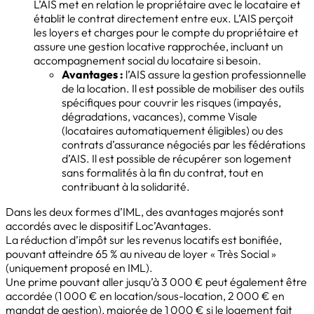
L’AIS met en relation le propriétaire avec le locataire et
établit le contrat directement entre eux. L’AIS perçoit
les loyers et charges pour le compte du propriétaire et
assure une gestion locative rapprochée, incluant un
accompagnement social du locataire si besoin.
Avantages :
l’AIS assure la gestion professionnelle
de la location. Il est possible de mobiliser des outils
spécifiques pour couvrir les risques (impayés,
dégradations, vacances), comme Visale
(locataires automatiquement éligibles) ou des
contrats d’assurance négociés par les fédérations
d’AIS. Il est possible de récupérer son logement
sans formalités à la fin du contrat, tout en
contribuant à la solidarité.
Dans les deux formes d’IML, des avantages majorés sont
accordés avec le dispositif Loc’Avantages.
La réduction d’impôt sur les revenus locatifs est bonifiée,
pouvant atteindre 65 % au niveau de loyer « Très Social »
(uniquement proposé en IML).
Une prime pouvant aller jusqu’à 3 000 € peut également être
accordée (1 000 € en location/sous-location, 2 000 € en
mandat de gestion), majorée de 1 000 € si le logement fait