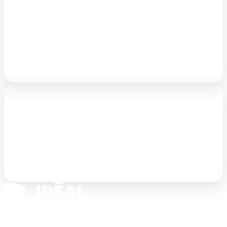
Une équipe d'une dizaine de personnes
Notre équipe est réactive, dynamique et impliquée
dans chacun des projets qu’elle suit.
Vous bénéficiez d’un accompagnement individuel avec
un de nos experts immobiliers.
L'agence immobilière rez-de-chaussée.com
Derrière Idéale Profession Libérale se trouve l’agence
immobilière rez-de-chaussée.com, experte sur le
marché du rez-de-chaussée.