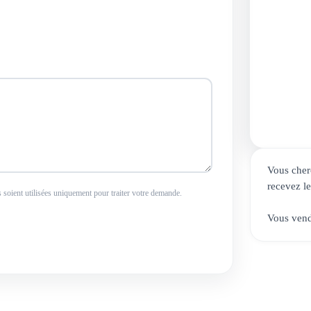
contac
32 rue
75017 
35 rue 
69007
Nous v
Vous cher
recevez l
soient utilisées uniquement pour traiter votre demande.
Vous ven
ma demande