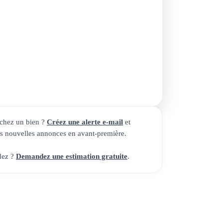
t@idealprofessionliberale.fr
 Poncelet
Paris
de Marseille
 Lyon
ous répondons rapidement, du lundi au samedi.
chez un bien ?
Créez une alerte e-mail
et
es nouvelles annonces en avant-première.
dez ?
Demandez une estimation gratuite
.