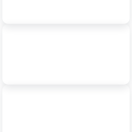
projets immobiliers tant sur la recherche, la location et
l’acquisition.
Une équipe d'une dizaine de personnes
Notre équipe est réactive, dynamique et impliquée dans
chacun des projets qu’elle suit.
Vous bénéficiez d’un accompagnement individuel avec un
de nos experts immobiliers.
L'agence immobilière rez-de-chaussée.com
Derrière Idéale Profession Libérale se trouve l’agence
immobilière rez-de-chaussée.com, experte sur le marché du
rez-de-chaussée.