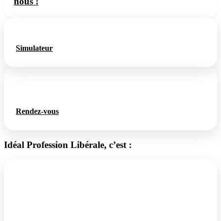
nous !
Simulateur de changement d’usage à Paris
Simulateur
Rendez-vous dans le cadre d’un changement
d’usage à Lyon :
Rendez-vous
Idéal Profession Libérale, c’est :
Une expertise du marché immobilier des professions
libérales
Depuis plus de 12 ans, nous vous accompagnons dans vos