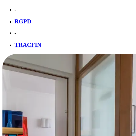
-
RGPD
-
TRACFIN