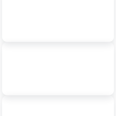
Une expertise du marché immobilier des professions
libérales
Depuis plus de 12 ans, nous vous accompagnons dans vos
projets immobiliers tant sur la recherche, la location et
l’acquisition.
Une équipe d'une dizaine de personnes
Notre équipe est réactive, dynamique et impliquée dans
chacun des projets qu’elle suit.
Vous bénéficiez d’un accompagnement individuel avec un
de nos experts immobiliers.
L'agence immobilière rez-de-chaussée.com